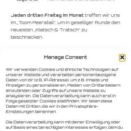
Jeden dritten Freitag im Monat
treffen wir uns
im „Toom Peerstall“, um in geselliger Runde den
neuesten „Klatsch & Tratsch“ zu
beschnacken.
Der nächste Stammtisch
ist am 21.08.2026 –
Manage Consent
Los geht es ab 18 Uhr.
Wir verwenden Cookies und ähnliche Technologien auf
unserer Website und verarbeiten personenbezogene
Wo:
Toom Peerstall – Clemens-Schultz-
Daten von dir (z.B. IP-Adresse), um z.B. Inhalte und
Straße 43 – 20359 Hamburg
Anzeigen zu personalisieren, Medien von Drittanbietern
einzubinden oder Zugriffe auf unsere Website zu
analysieren. Die Datenverarbeitung kann auch erst in
(Nur ca. 5 Minuten Fußweg von der S-Bahn-
Folge gesetzter Cookies stattfinden. Wir teilen diese
Station Reeperbahn entfernt)
Daten mit Dritten, die wir in den Privatsphäre-
Einstellungen benennen.
Umliegend
gibt es genug Möglichkeiten, um vor,
Die Datenverarbeitung kann mit deiner Einwilligung oder
auf Basis eines berechtigten Interesses erfolgen, dem du
zwischendurch oder nach dem Stammtisch