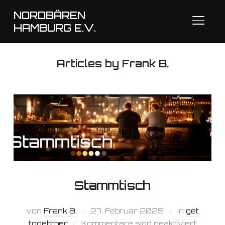
NORDBÄREN
SEITE
HAMBURG E.V.
Articles by Frank B.
Stammtisch
von
Frank B.
27. Februar 2025
in
get
togehther
Kommentare sind deaktiviert