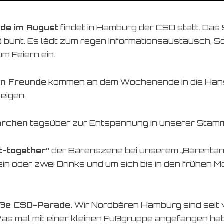
de im August
findet in Hamburg der CSD statt. Das
und bunt. Es lädt zum regen Informationsaustausch, 
m Feiern ein.
en Freunde
kommen an dem Wochenende in die Hans
eigen.
Bärchen
tagsüber zur Entspannung in unserer Stamm
t-together“
der Bärenszene bei unserem „Bärentanzen
ein oder zwei Drinks und um sich bis in den frühen
oße CSD-Parade.
Wir Nordbären Hamburg sind seit v
Was mal mit einer kleinen Fußgruppe angefangen hat