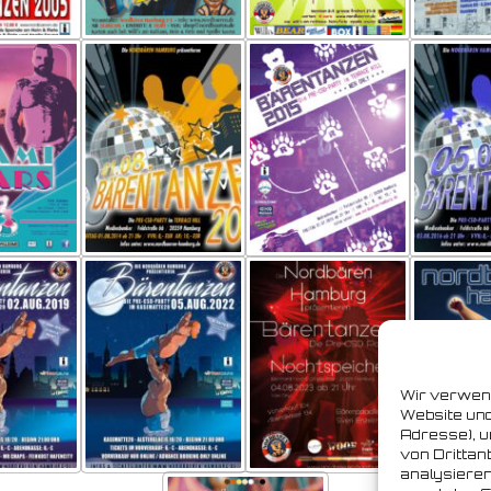
Wir verwen
Website und
Adresse), u
von Drittan
analysieren