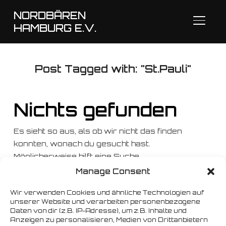
NORDBÄREN
SEITE
HAMBURG E.V.
Post Tagged with: "St.Pauli"
Nichts gefunden
Es sieht so aus, als ob wir nicht das finden
konnten, wonach du gesucht hast.
Möglicherweise hilft eine Suche.
Manage Consent
Suchen
nach:
Wir verwenden Cookies und ähnliche Technologien auf
unserer Website und verarbeiten personenbezogene
Daten von dir (z.B. IP-Adresse), um z.B. Inhalte und
Anzeigen zu personalisieren, Medien von Drittanbietern