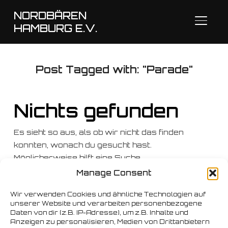
NORDBÄREN
SEITE
HAMBURG E.V.
Post Tagged with: "Parade"
Nichts gefunden
Es sieht so aus, als ob wir nicht das finden
konnten, wonach du gesucht hast.
Möglicherweise hilft eine Suche.
Manage Consent
Suchen
nach:
Wir verwenden Cookies und ähnliche Technologien auf
unserer Website und verarbeiten personenbezogene
Daten von dir (z.B. IP-Adresse), um z.B. Inhalte und
Anzeigen zu personalisieren, Medien von Drittanbietern