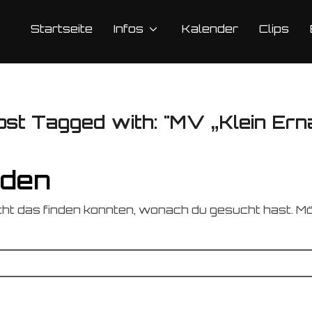
Startseite
Infos
Kalender
Clips
ost Tagged with: "MV „Klein Erna
nden
icht das finden konnten, wonach du gesucht hast. Mö