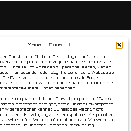
Manage Consent
den Cookies und ähnliche Technologien auf unserer
 verarbeiten personenbezogene Daten von dir (z.B. IP-
m z.B. Inhalte und Anzeigen zu personalisieren, Medien
bietern einzubinden oder Zugriffe auf unsere Website zu
. Die Datenverarbeitung kann auch erst in Folge
okies stattfinden. Wir teilen diese Daten mit Dritten, die
Privatsphäre-Einstellungen benennen.
rarbeitung kann mit deiner Einwilligung oder auf Basis
htigten Interesses erfolgen, dem du in den Privatsphäre-
en widersprechen kannst. Du hast das Recht, nicht
en und deine Einwilligung zu einem späteren Zeitpunkt zu
r zu widerrufen. Weitere Informationen zur Verwendung
n findest du in unserer Datenschutzerklärung.