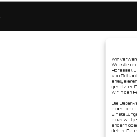
.
Wir verwen
Website und
Adresse), u
von Drittan
analysieren
gesetzter Co
wir in den 
Die Datenve
eines berec
Einstellung
einzuwillig
ändern ode
deiner Date