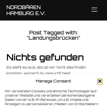
NORDBÄREN
SEITE
HAMBURG E.V.
Post Tagged with:
"Landungsbrücken"
Nichts gefunden
Es sieht so aus, als ob wir nicht das finden
konnten, wonach du gesucht hast.
Möglicherweise hilft eine Suche.
Manage Consent
Suchen
Wir verwenden Cookies und ähnliche Technologien auf
nach:
unserer Website und verarbeiten personenbezogene
Daten von dir (z.B. IP-Adresse), um z.B. Inhalte und
Anzeigen zu personalisieren, Medien von Drittanbietern