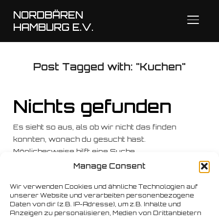
NORDBÄREN
SEITE
HAMBURG E.V.
Post Tagged with: "Kuchen"
Nichts gefunden
Es sieht so aus, als ob wir nicht das finden
konnten, wonach du gesucht hast.
Möglicherweise hilft eine Suche.
Manage Consent
Suchen
nach:
Wir verwenden Cookies und ähnliche Technologien auf
unserer Website und verarbeiten personenbezogene
Daten von dir (z.B. IP-Adresse), um z.B. Inhalte und
Anzeigen zu personalisieren, Medien von Drittanbietern