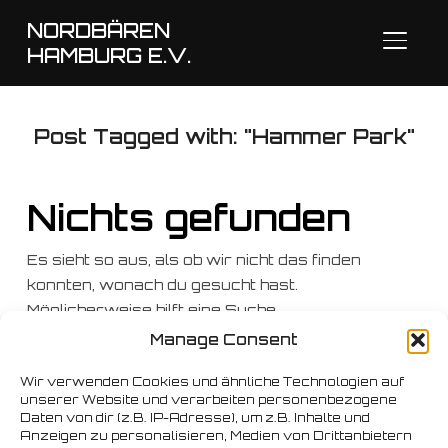
NORDBÄREN
SEITE
HAMBURG E.V.
Post Tagged with: "Hammer Park"
Nichts gefunden
Es sieht so aus, als ob wir nicht das finden
konnten, wonach du gesucht hast.
Möglicherweise hilft eine Suche.
Manage Consent
Suchen
nach:
Wir verwenden Cookies und ähnliche Technologien auf
unserer Website und verarbeiten personenbezogene
Daten von dir (z.B. IP-Adresse), um z.B. Inhalte und
Anzeigen zu personalisieren, Medien von Drittanbietern