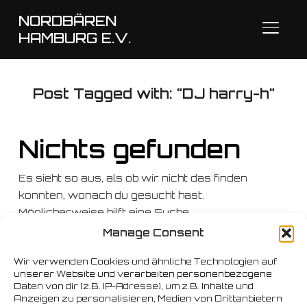
NORDBÄREN
SEITE
HAMBURG E.V.
Post Tagged with: "DJ harry-h"
Nichts gefunden
Es sieht so aus, als ob wir nicht das finden
konnten, wonach du gesucht hast.
Möglicherweise hilft eine Suche.
Manage Consent
Suchen
nach:
Wir verwenden Cookies und ähnliche Technologien auf
unserer Website und verarbeiten personenbezogene
Daten von dir (z.B. IP-Adresse), um z.B. Inhalte und
Anzeigen zu personalisieren, Medien von Drittanbietern