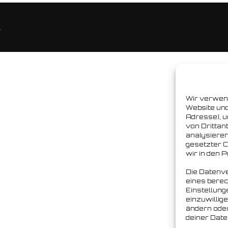
.
Wir verwen
Website und
Adresse), u
von Drittan
analysieren
gesetzter Co
wir in den 
Die Datenve
eines berec
Einstellung
einzuwillig
ändern ode
deiner Date