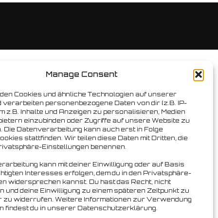
Manage Consent
den Cookies und ähnliche Technologien auf unserer
 verarbeiten personenbezogene Daten von dir (z.B. IP-
m z.B. Inhalte und Anzeigen zu personalisieren, Medien
bietern einzubinden oder Zugriffe auf unsere Website zu
. Die Datenverarbeitung kann auch erst in Folge
okies stattfinden. Wir teilen diese Daten mit Dritten, die
Privatsphäre-Einstellungen benennen.
rarbeitung kann mit deiner Einwilligung oder auf Basis
htigten Interesses erfolgen, dem du in den Privatsphäre-
en widersprechen kannst. Du hast das Recht, nicht
en und deine Einwilligung zu einem späteren Zeitpunkt zu
r zu widerrufen. Weitere Informationen zur Verwendung
n findest du in unserer Datenschutzerklärung.