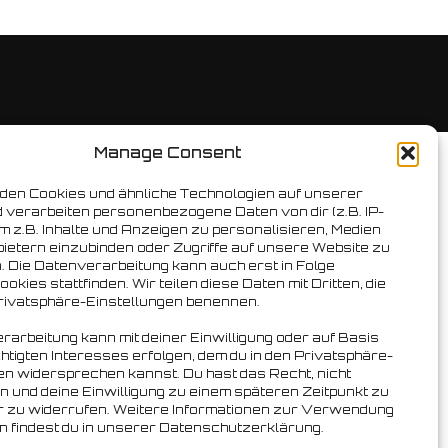
Manage Consent
den Cookies und ähnliche Technologien auf unserer
 verarbeiten personenbezogene Daten von dir (z.B. IP-
m z.B. Inhalte und Anzeigen zu personalisieren, Medien
bietern einzubinden oder Zugriffe auf unsere Website zu
. Die Datenverarbeitung kann auch erst in Folge
okies stattfinden. Wir teilen diese Daten mit Dritten, die
Privatsphäre-Einstellungen benennen.
rarbeitung kann mit deiner Einwilligung oder auf Basis
htigten Interesses erfolgen, dem du in den Privatsphäre-
en widersprechen kannst. Du hast das Recht, nicht
en und deine Einwilligung zu einem späteren Zeitpunkt zu
r zu widerrufen. Weitere Informationen zur Verwendung
n findest du in unserer Datenschutzerklärung.