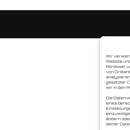
.
Wir verwen
Website und
Adresse), u
von Drittan
analysieren
gesetzter Co
wir in den 
Die Datenve
eines berec
Einstellung
einzuwillig
ändern ode
deiner Date