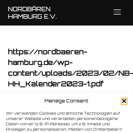
NORDBÄREN
SEITE
HAMBURG E.V.
https://nordbaeren-
hamburg.de/wp-
content/uploads/2023/02/NB
HH_Kalender2023-1.pdf
Manage Consent
Copyright © 2026 Nordbären Hamburg e.V.
Wir verwenden Cookies und ähnliche Technologien auf
unserer Website und verarbeiten personenbezogene
Daten von dir (z.B. IP-Adresse), um z.B. Inhalte und
Anzeigen zu personalisieren, Medien von Drittanbietern