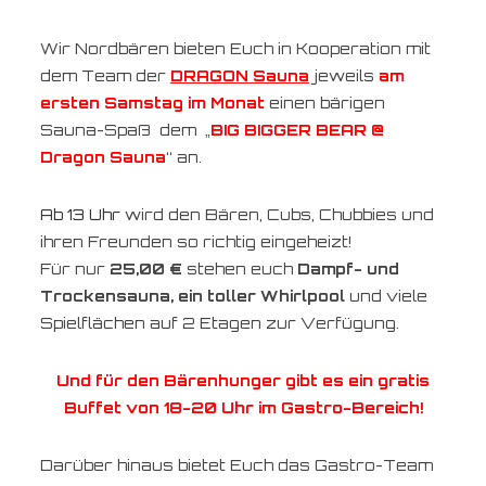
Wir Nordbären bieten Euch in Kooperation mit
dem Team der
DRAGON Sauna
jeweils
am
ersten Samstag im Monat
einen bärigen
Sauna-Spaß dem „
BIG BIGGER BEAR @
Dragon Sauna
“ an.
Ab 13 Uhr
wird den Bären, Cubs, Chubbies und
ihren Freunden so richtig eingeheizt!
Für nur
25,00 €
stehen euch
Dampf- und
Trockensauna, ein toller Whirlpool
und viele
Spielflächen auf 2 Etagen zur Verfügung.
Und für den Bärenhunger gibt es ein gratis
Buffet von 18-20 Uhr im Gastro-Bereich!
Darüber hinaus bietet Euch das Gastro-Team