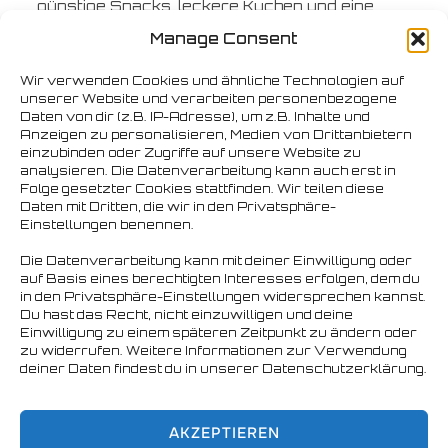
günstige Snacks, leckere Kuchen und eine
große Auswahl an Getränken an!
Manage Consent
Wir verwenden Cookies und ähnliche Technologien auf
Dragon Sauna, Pulverteich 37, 20099
unserer Website und verarbeiten personenbezogene
Hamburg – immer am ersten Samstag im
Daten von dir (z.B. IP-Adresse), um z.B. Inhalte und
Monat ab 13:00 Uhr.
Anzeigen zu personalisieren, Medien von Drittanbietern
einzubinden oder Zugriffe auf unsere Website zu
analysieren. Die Datenverarbeitung kann auch erst in
Folge gesetzter Cookies stattfinden. Wir teilen diese
Daten mit Dritten, die wir in den Privatsphäre-
Einstellungen benennen.
Die Datenverarbeitung kann mit deiner Einwilligung oder
auf Basis eines berechtigten Interesses erfolgen, dem du
in den Privatsphäre-Einstellungen widersprechen kannst.
Du hast das Recht, nicht einzuwilligen und deine
Einwilligung zu einem späteren Zeitpunkt zu ändern oder
zu widerrufen. Weitere Informationen zur Verwendung
deiner Daten findest du in unserer Datenschutzerklärung.
AKZEPTIEREN