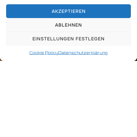
AKZEPTIEREN
ABLEHNEN
EINSTELLUNGEN FESTLEGEN
Cookie Policy
Datenschutzerklärung
Willkommen bei den Nordbären
Hamburg!
Schön dass Du uns hier gefunden hast.
Auf unseren Seiten hier findest Du alle
Informationen über die Nordbären Hamburg, ihre
Aktivitäten und Tips für Deine sonstige
Freizeitgestaltung in der Welt der Bären…